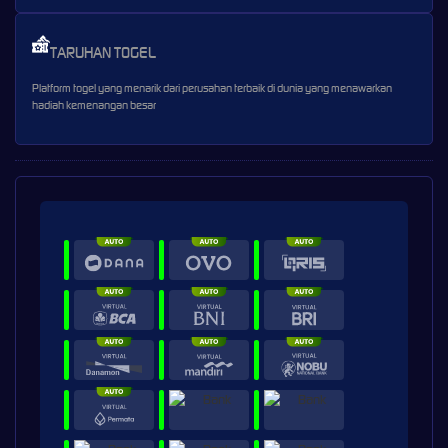
TARUHAN TOGEL
Platform togel yang menarik dari perusahan terbaik di dunia yang menawarkan
hadiah kemenangan besar