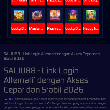
777 Rush
Tut's Treasure Tower
Happy Dragon
Code of Cairo
Dino Drop
Lucky Dog
Master Gems
Plushie Wins
Lucky Dice
Happy Nets
SALJU88 - Link Login Alternatif dengan Akses Cepat dan
Stabil 2026
SALJU88 - Link Login
Alternatif dengan Akses
Cepat dan Stabil 2026
SALJU88
adalah platform game online modern yang menghadirkan akses cepat dan stabil
melalui link login alternatif terbaru 2026. Dengan tampilan yang responsif dan navigasi
yang mudah digunakan, pengguna dapat masuk ke akun, menemukan pilihan permainan,