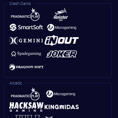
Crash Game
Arcade