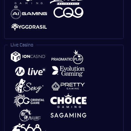
Live Casino