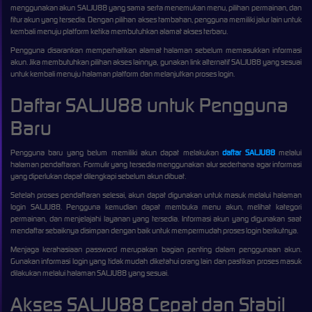
menggunakan akun SALJU88 yang sama serta menemukan menu, pilihan permainan, dan
fitur akun yang tersedia. Dengan pilihan akses tambahan, pengguna memiliki jalur lain untuk
kembali menuju platform ketika membutuhkan alamat akses terbaru.
Pengguna disarankan memperhatikan alamat halaman sebelum memasukkan informasi
akun. Jika membutuhkan pilihan akses lainnya, gunakan link alternatif SALJU88 yang sesuai
untuk kembali menuju halaman platform dan melanjutkan proses login.
Daftar SALJU88 untuk Pengguna
Baru
Pengguna baru yang belum memiliki akun dapat melakukan
daftar SALJU88
melalui
halaman pendaftaran. Formulir yang tersedia menggunakan alur sederhana agar informasi
yang diperlukan dapat dilengkapi sebelum akun dibuat.
Setelah proses pendaftaran selesai, akun dapat digunakan untuk masuk melalui halaman
login SALJU88. Pengguna kemudian dapat membuka menu akun, melihat kategori
permainan, dan menjelajahi layanan yang tersedia. Informasi akun yang digunakan saat
mendaftar sebaiknya disimpan dengan baik untuk mempermudah proses login berikutnya.
Menjaga kerahasiaan password merupakan bagian penting dalam penggunaan akun.
Gunakan informasi login yang tidak mudah diketahui orang lain dan pastikan proses masuk
dilakukan melalui halaman SALJU88 yang sesuai.
Akses SALJU88 Cepat dan Stabil