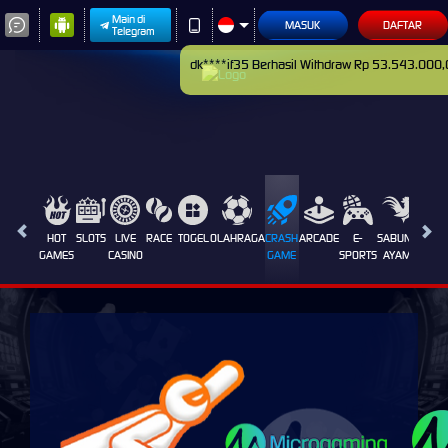
Main di
MASUK
DAFTAR
Telegram
dk****if35 Berhasil Withdraw Rp 53.543.000
HOT
SLOTS
LIVE
RACE
TOGEL
OLAHRAGA
CRASH
ARCADE
E-
SABUNG
PROM
GAMES
CASINO
GAME
SPORTS
AYAM