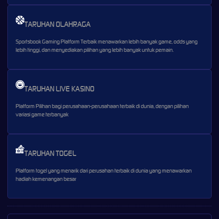
TARUHAN OLAHRAGA
Sportsbook Gaming Platform Terbaik menawarkan lebih banyak game, odds yang
lebih tinggi, dan menyediakan pilihan yang lebih banyak untuk pemain.
TARUHAN LIVE KASINO
Platform Pilihan bagi perusahaan-perusahaan terbaik di dunia, dengan pilihan
variasi game terbanyak
TARUHAN TOGEL
Platform togel yang menarik dari perusahan terbaik di dunia yang menawarkan
hadiah kemenangan besar