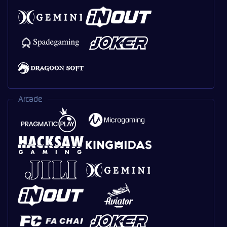
Arcade