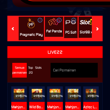
i
i
i
i
i
Facha
Fat Panda
Slot88 x PP
PG Soft
Pragmatic Play
LIVE22
Semua
Top
Slots
permainan
20
RTP
97%
RTP
98%
RTP
97%
RTP
97%
RTP
97%
Mahjong Gold: Phoenix
Wild Bounty Queen
Mahjong Gold: Dragon
Mahjong Gold: Lion
Aztec Legacy