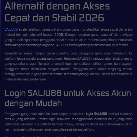
Alternatif dengan Akses
Cepat dan Stabil 2026
SALJU88
adalah platform game online modern yang menghadirkan akses cepat dan stabil
melalui link login alternatif terbaru 2026. Dengan tampilan yang responsif dan navigasi
yang mudah digunakan, pengguna dapat masuk ke akun, menemukan pilihan permainan,
serta mengakses berbagai layanan SALJU88 melalui perangkat desktop maupun mobile.
Kemudahan akses menjadi bagian penting bagi pengguna yang ingin terhubung ke
platform tanpa melalui proses yang rumit. Halaman SALJU88 menggunakan struktur menu
yang sederhana agar fitur utama seperti login, pendaftaran, pilihan game, dan layanan
pengguna dapat ditemukan dengan mudah. Pengguna lama dapat langsung masuk
menggunakan akun yang telah terdaftar, sementara pengguna baru dapat membuat akun
melalui halaman pendaftaran.
Login SALJU88 untuk Akses Akun
dengan Mudah
Pengguna yang telah memiliki akun dapat melakukan
login SALJU88
melalui halaman
masuk yang tersedia. Proses login dilakukan menggunakan informasi akun yang telah
didaftarkan sebelumnya. Setelah berhasil masuk, pengguna dapat mengakses menu akun
dan menjelajahi pilihan permainan yang tersedia dalam platform.