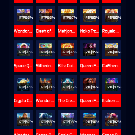
RTP
95%
RTP
95%
RTP
97%
RTP
95%
RTP
95%
Wonders of Giza Pyramid
Clash of Olympus
Mahjong Gold: Tiger
Neko Treasure
Royale Ace
RTP
97%
RTP
98%
RTP
97%
RTP
95%
RTP
98%
Space Quest: Earth
Slithering Riches
Blitz Coin: Hold & Win
Queen Femida
CaiShen Mega Fortune
RTP
97%
RTP
98%
RTP
96%
RTP
96%
RTP
97%
Crypto Coin
Wonders of Colosseum
The Great Sorcery
Queen Femida 2
Kraken Queen
RTP
87%
RTP
83%
RTP
93%
RTP
90%
RTP
82%