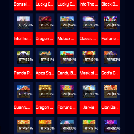
Bonsai of the Riches
Lucky Coins
Lucky Cat Slot4D
Into The Fay: Nixie
Block Buster
RTP
79%
RTP
91%
RTP
94%
RTP
87%
RTP
88%
Into the Fay: Snowie
Dragon Treasure
Mobox Olympia
Classic Diamond X5
Fortune Dance
RTP
82%
RTP
81%
RTP
84%
RTP
94%
RTP
93%
Panda Realm
Apes Squad
Candy Bomb
Mask of Truth Jumboways
God's Gambit Zeus
RTP
91%
RTP
91%
RTP
84%
RTP
88%
RTP
80%
Quantum Of Giza
Dragon Wish
Fortune Realm
Jarvis
Lion Dance Slot4D
RTP
94%
RTP
93%
RTP
86%
RTP
91%
RTP
95%