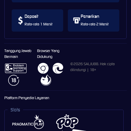
Deposit
Penarikan
Rata-rata 1 Menit
Rata-rata 2 Menit
Tanggung Jawab
Browser Yang
Bermain
Didukung
©2026 SALJU88. Hak cipta
dilindungi | 18+
Platform Penyedia Layanan
Slots