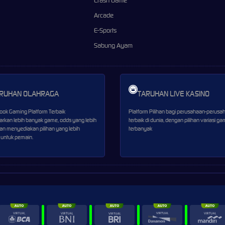
Crash Game
Arcade
E-Sports
Sabung Ayam
RUHAN OLAHRAGA
TARUHAN LIVE KASINO
ook Gaming Platform Terbaik
Platform Pilihan bagi perusahaan-perusa
kan lebih banyak game, odds yang lebih
terbaik di dunia, dengan pilihan variasi g
 dan menyediakan pilihan yang lebih
terbanyak
untuk pemain.