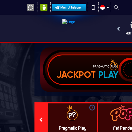
Main di Telegram
HOT
JACKPOT
PLAY
i
Pragmatic Play
Fat Pand