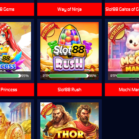
88 Gems
Way of Ninja
Slot88 Gates of 
95%
RTP
96%
RTP
 Princess
Slot88 Rush
Mochi Ma