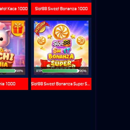
Gatot Kaca 1000
Slot88 Sweet Bonanza 1000
98%
RTP
96%
nia 1000
Slot88 Sweet Bonanza Super Scatter