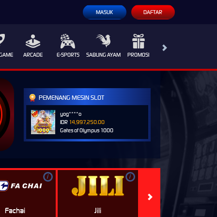
MASUK
DAFTAR
 GAME
ARCADE
E-SPORTS
SABUNG AYAM
PROMOSI
PEMENANG MESIN SLOT
yog****o
IDR
14,997,250.00
Gates of Olympus 1000
skywal****9
IDR
6,581,750.00
Gates of Olympus 1000
i
i
i
riko****2
IDR
2,738,600.00
No Limit City
Starlight Princess Super Scatter
Fachai
Jili
kopra****a