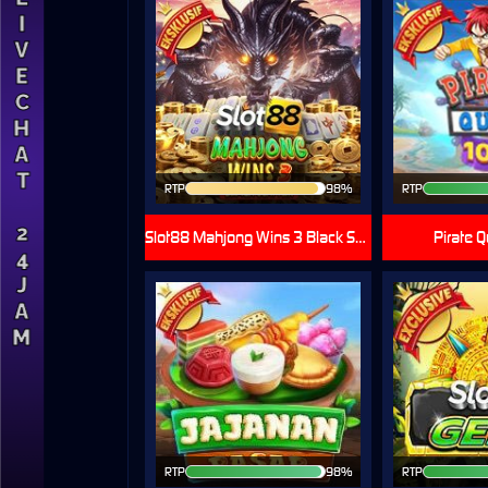
LIVECHAT 24JAM
RTP
RTP
Slot88 Mahjong Wins 3 Black Scatter
Pirate 
RTP
98%
RTP