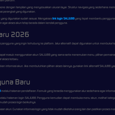
lam platform.
tphone dengan tampilan yang menyesuaikan ukuran layar. Struktur navigasi yang sederhana 
i perangkat yang digunakan.
 yang digunakan sudah sesuai. Mengakses
link login SALJU88
yang tepat membantu pengguna 
lain agar akses akun tetap berada dalam kendali pengguna.
baru 2026
i pengguna yang ingin terhubung ke platform. Jalur alternatif dapat digunakan untuk memb
p dapat masuk menggunakan akun SALJU88 yang sama serta menemukan menu, pilihan permainan, 
t akses terbaru.
nformasi akun. Jika membutuhkan pilihan akses lainnya, gunakan link alternatif SALJU88 ya
guna Baru
8
melalui halaman pendaftaran. Formulir yang tersedia menggunakan alur sederhana agar informas
melalui halaman login SALJU88. Pengguna kemudian dapat membuka menu akun, melihat kategori
udah proses login berikutnya.
 akun. Gunakan informasi login yang tidak mudah diketahui orang lain dan pastikan proses ma