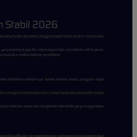
n Stabil 2026
navigasi yang mudah digunakan, pengguna dapat masuk ke akun, menemukan
g sederhana agar fitur utama seperti login, pendaftaran, pilihan game,
mbuat akun melalui halaman pendaftaran.
elah didaftarkan sebelumnya. Setelah berhasil masuk, pengguna dapat
embantu pengguna menemukan menu masuk tanpa harus berpindah melalui
enuju halaman masuk dan menghindari alamat lain yang menggunakan
ka halaman SALJU88 dan mengakses layanan yang sama menggunakan akun