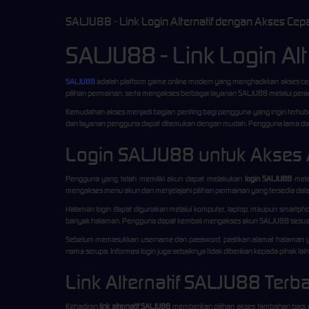
SALJU88 - Link Login Alternatif dengan Akses Cep
SALJU88 - Link Login Al
SALJU88
adalah platform game online modern yang menghadirkan akses cepa
pilihan permainan, serta mengakses berbagai layanan SALJU88 melalui per
Kemudahan akses menjadi bagian penting bagi pengguna yang ingin terhubun
dan layanan pengguna dapat ditemukan dengan mudah. Pengguna lama dapa
Login SALJU88 untuk Akses
Pengguna yang telah memiliki akun dapat melakukan
login SALJU88
mela
mengakses menu akun dan menjelajahi pilihan permainan yang tersedia dala
Halaman login dapat digunakan melalui komputer, laptop, maupun smartp
banyak halaman. Pengguna dapat kembali mengakses akun SALJU88 sesuai
Sebelum memasukkan username dan password, pastikan alamat halaman 
nama serupa. Informasi login juga sebaiknya tidak diberikan kepada pihak la
Link Alternatif SALJU88 Ter
Kehadiran
link alternatif SALJU88
memberikan pilihan akses tambahan bagi 