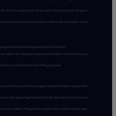
an fitur akun yang tersedia. Dengan pilihan akses tambahan, pengguna
 sesuai untuk kembali menuju halaman platform dan melanjutkan proses
yang diperlukan dapat dilengkapi sebelum akun dibuat.
ermainan, dan menjelajahi layanan yang tersedia. Informasi akun yang
k dilakukan melalui halaman SALJU88 yang sesuai.
an yang lebih luas, sementara pengguna smartphone dapat menggunakan
emukan sehingga pengguna dapat berpindah dari halaman utama menuju
top maupun mobile. Pengguna lama dapat masuk melalui halaman login,