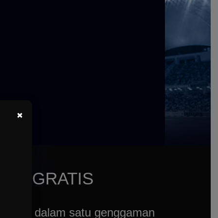
×
ASI GRATIS
rmainan dalam satu genggaman