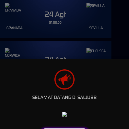
24 Agt
01.00.00
GRANADA
SEVILLA
24 Agt
04.00.00
NORWICH
CHELSEA
SELAMAT DATANG DI SALJU88
UNDUH APLIK
SALJU88 APP
Nikmati berbagai pe