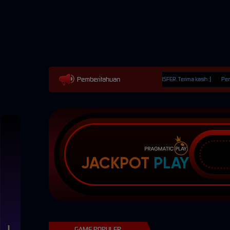
Pemberitahuan
in Melakukan DEPOSIT Agar Terhindar dari KESALAHAN TRANSFER. Terima kasih :)
Pemeliharaa
JACKPOT
PLAY
GAME POPULER