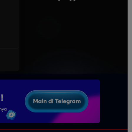
 App
stalasi