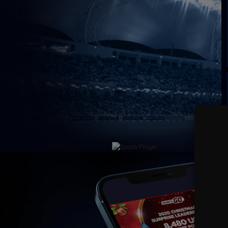
pame****8
IDR
844,440.00
Starlight Princess Super Scatter
l****1
IDR
821,700.00
Gates of Olympus Super
Scatter
eriekw****a
IDR
816,000.00
Gates of Olympus Super
Scatter
th****e
IDR
808,720.00
Mahjong Wins Triple Pot
kas****o
IDR
757,520.00
Mahjong Wins 2