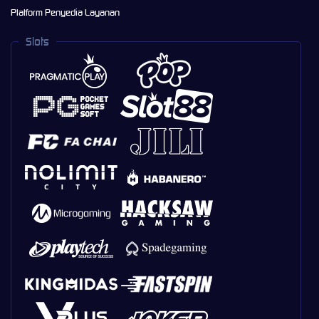
Platform Penyedia Layanan
Slots