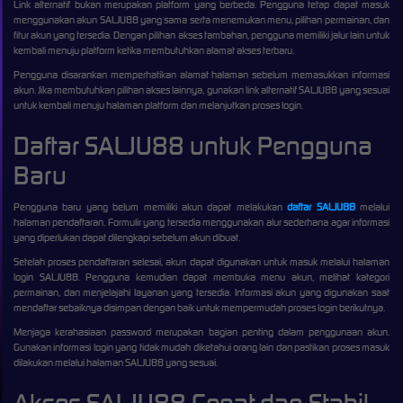
Link alternatif bukan merupakan platform yang berbeda. Pengguna tetap dapat masuk
menggunakan akun SALJU88 yang sama serta menemukan menu, pilihan permainan, dan
fitur akun yang tersedia. Dengan pilihan akses tambahan, pengguna memiliki jalur lain untuk
kembali menuju platform ketika membutuhkan alamat akses terbaru.
Pengguna disarankan memperhatikan alamat halaman sebelum memasukkan informasi
akun. Jika membutuhkan pilihan akses lainnya, gunakan link alternatif SALJU88 yang sesuai
untuk kembali menuju halaman platform dan melanjutkan proses login.
Daftar SALJU88 untuk Pengguna
Baru
Pengguna baru yang belum memiliki akun dapat melakukan
daftar SALJU88
melalui
halaman pendaftaran. Formulir yang tersedia menggunakan alur sederhana agar informasi
yang diperlukan dapat dilengkapi sebelum akun dibuat.
Setelah proses pendaftaran selesai, akun dapat digunakan untuk masuk melalui halaman
login SALJU88. Pengguna kemudian dapat membuka menu akun, melihat kategori
permainan, dan menjelajahi layanan yang tersedia. Informasi akun yang digunakan saat
mendaftar sebaiknya disimpan dengan baik untuk mempermudah proses login berikutnya.
Menjaga kerahasiaan password merupakan bagian penting dalam penggunaan akun.
Gunakan informasi login yang tidak mudah diketahui orang lain dan pastikan proses masuk
dilakukan melalui halaman SALJU88 yang sesuai.