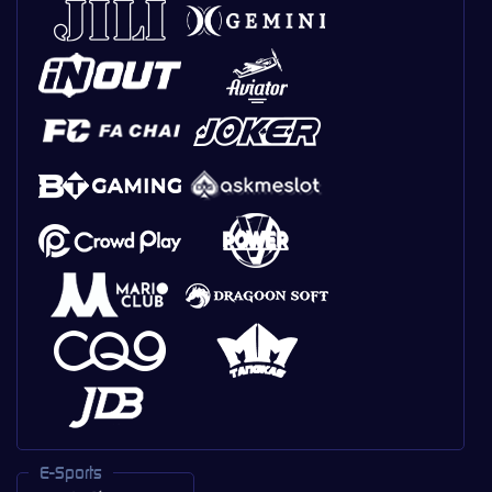
E-Sports