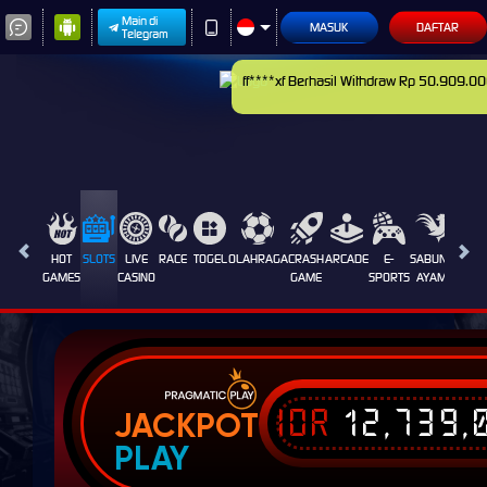
Main di
MASUK
DAFTAR
Telegram
ff****xf Berhasil Withdraw Rp 50.909.0
HOT
SLOTS
LIVE
RACE
TOGEL
OLAHRAGA
CRASH
ARCADE
E-
SABUNG
PROM
GAMES
CASINO
GAME
SPORTS
AYAM
IDR
12,739,
JACKPOT
PLAY