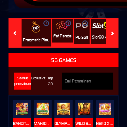
i
i
i
i
i
Facha
Fat Panda
Slot88 x PP
PG Soft
Pragmatic Play
5G GAMES
Semua
Exclusive
Top
permainan
20
BANDITO RETURNS
MAHJONG 5 DRAGONS
OLYMPUS APOLLO
WILD BOUNTY
NEKO X NEKO