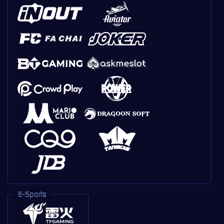
E-Sports