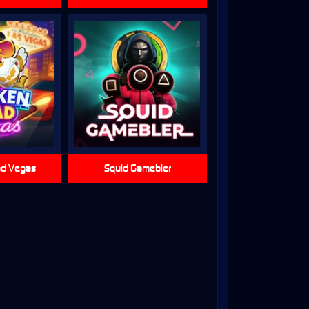
ad Vegas
Squid Gamebler