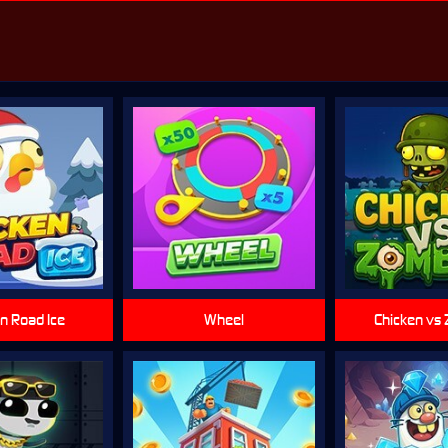
n Road Ice
Wheel
Chicken vs