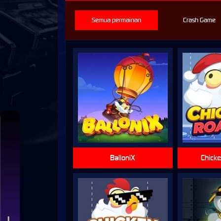
Semua permainan
Crash Game
BalloniX
Chicke