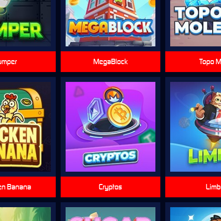
umper
MegaBlock
Topo M
en Banana
Cryptos
Limb