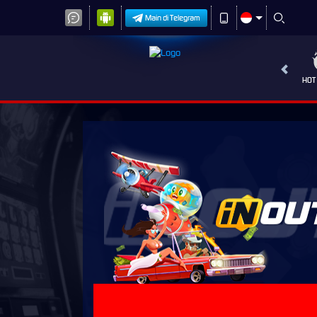
Main di Telegram
HOT