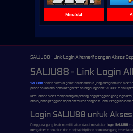
Mine Slot
A
SALJU88 - Link Login Alternatif dengan Akses Ce
SALJU88 - Link Login Al
SALJU88
adalah platform game online modern yang menghadirkan akses cep
pilihan permainan, serta mengakses berbagai layanan SALJU88 melalui pe
Kemudahan akses menjadi bagian penting bagi pengguna yang ingin terhubu
dan layanan pengguna dapat ditemukan dengan mudah. Pengguna lama da
Login SALJU88 untuk Akse
Pengguna yang telah memiliki akun dapat melakukan
login SALJU88
mel
mengakses menu akun dan menjelajahi pilihan permainan yang tersedia da