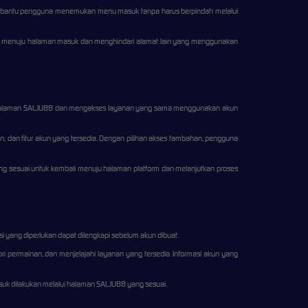
membantu pengguna menemukan menu masuk tanpa harus berpindah melalui
menuju halaman masuk dan menghindari alamat lain yang menggunakan
uka halaman SALJU88 dan mengakses layanan yang sama menggunakan akun
dan fitur akun yang tersedia. Dengan pilihan akses tambahan, pengguna
ng sesuai untuk kembali menuju halaman platform dan melanjutkan proses
i yang diperlukan dapat dilengkapi sebelum akun dibuat.
 permainan, dan menjelajahi layanan yang tersedia. Informasi akun yang
suk dilakukan melalui halaman SALJU88 yang sesuai.