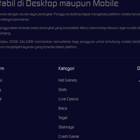
abil di Desktop maupun Mobile
an dengan ukuran layar perangkat. Pengguna desktop dapat mengakses platform melalui tamp
 kategori permainan.
nggunakan browser pada perangkat yang kompatibel. Menu utama tetap disusun agar mudah d
panjang.
atif terbaru 2026, SALJU88 memberikan kemudahan bagi pengguna untuk terhubung melalui de
m menjelajahi layanan yang tersedia dalam platform.
rm
Kategori
D
si
Hot Games
y
Slots
l
Live Casino
Race
Togel
Olahraga
Crash Game