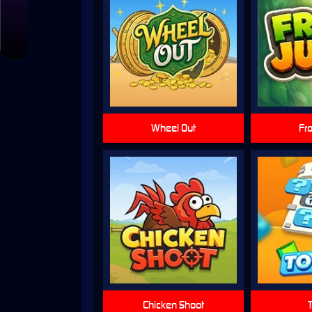
Wheel Out
Fr
Chicken Shoot