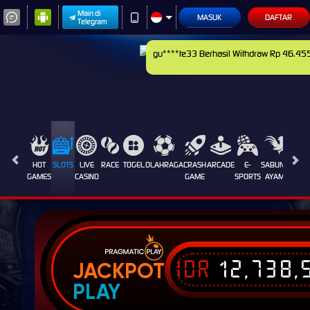
Main di
MASUK
DAFTAR
Telegram
gu****te33 Berhasil Withdraw Rp 46.45
HOT
SLOTS
LIVE
RACE
TOGEL
OLAHRAGA
CRASH
ARCADE
E-
SABUNG
PROM
GAMES
CASINO
GAME
SPORTS
AYAM
IDR
12,738,
JACKPOT
PLAY