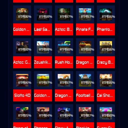
RTP
96%
RTP
98%
RTP
97%
RTP
97%
RTP
96%
Golden Egypt
Last Samurai
Aztec: Bonus Hunt 2
Pinata Fest
Phantom Multiplier
RTP
98%
RTP
98%
RTP
98%
RTP
98%
RTP
96%
Aztec: Gold Temple
Zeustrike Xmas
Rush Hour Gold
Dragon Chi’s Quest
Crazy Bounty: Jackpot
RTP
96%
RTP
97%
RTP
97%
RTP
95%
RTP
96%
Slotto 4D
Golden Football
Dragon Chi's Quest 2
Football Fever
Cai Shen Fortune
RTP
95%
RTP
84%
RTP
94%
RTP
87%
RTP
90%