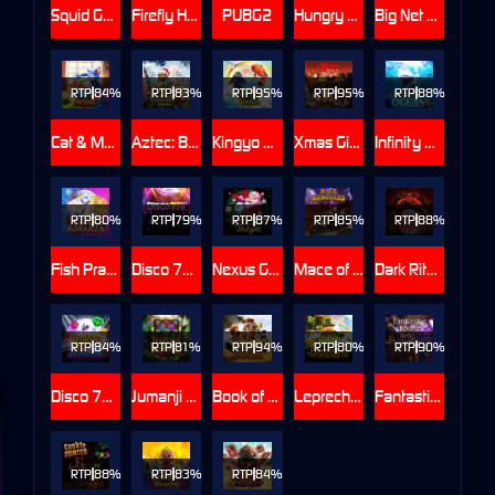
Squid Game 2: Mukunghwa
Firefly Hunter
PUBG2
Hungry Slime
Big Net Bass
RTP
84%
RTP
83%
RTP
95%
RTP
95%
RTP
88%
Cat & Mouse
Aztec: Bonus Hunt 2 Xmas
Kingyo Riches
Xmas Gift Delight
Infinity Ocean
RTP
80%
RTP
79%
RTP
87%
RTP
85%
RTP
88%
Fish Prawn Crab Bonanza
Disco 777
Nexus Gift Delight
Mace of Hercules
Dark Ritual
RTP
84%
RTP
81%
RTP
94%
RTP
80%
RTP
90%
Disco 777 Hold and Win
Jumanji Bonanza
Book of Safari
Leprechaun’s Fortune
Fantastic Beast
RTP
88%
RTP
83%
RTP
84%