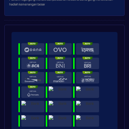
hadiah kemenangan besar