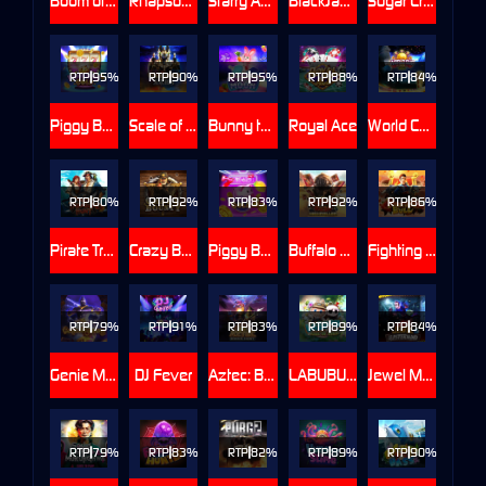
Boom of Prosperity
Rhapsody of Muertos
Starry Adventure
BlackJack21
Sugar Crush
RTP
95%
RTP
90%
RTP
95%
RTP
88%
RTP
84%
Piggy Bank Gold
Scale of Heaven: Anubis
Bunny to the Moon
Royal Ace
World Cup Final
RTP
80%
RTP
92%
RTP
83%
RTP
92%
RTP
86%
Pirate Treasure Hunt
Crazy Bounty
Piggy Bank Gold 2
Buffalo Rush HIGHROLLER
Fighting Bull
RTP
79%
RTP
91%
RTP
83%
RTP
89%
RTP
84%
Genie Mystery
DJ Fever
Aztec: Bonus Hunt
LABUBU: Fall In Wild
Jewel Mastermind
RTP
79%
RTP
83%
RTP
82%
RTP
89%
RTP
90%