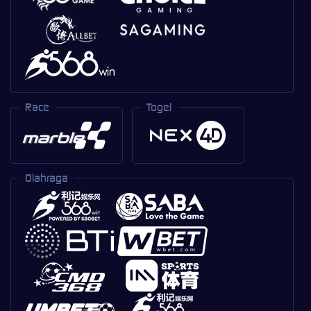
Race
Togel
Olahraga