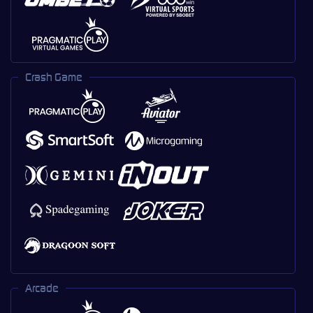
Crash Game
Arcade