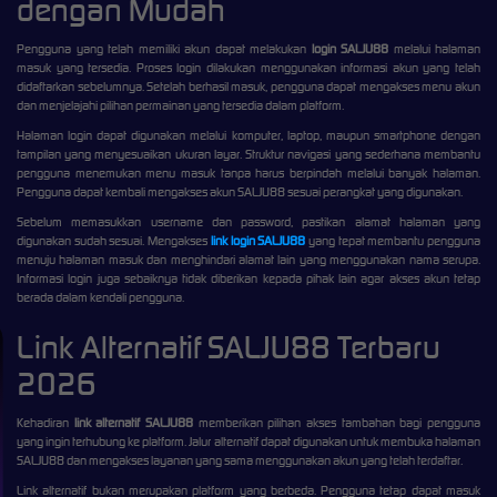
dengan Mudah
Pengguna yang telah memiliki akun dapat melakukan
login SALJU88
melalui halaman
masuk yang tersedia. Proses login dilakukan menggunakan informasi akun yang telah
didaftarkan sebelumnya. Setelah berhasil masuk, pengguna dapat mengakses menu akun
dan menjelajahi pilihan permainan yang tersedia dalam platform.
Halaman login dapat digunakan melalui komputer, laptop, maupun smartphone dengan
tampilan yang menyesuaikan ukuran layar. Struktur navigasi yang sederhana membantu
pengguna menemukan menu masuk tanpa harus berpindah melalui banyak halaman.
Pengguna dapat kembali mengakses akun SALJU88 sesuai perangkat yang digunakan.
Sebelum memasukkan username dan password, pastikan alamat halaman yang
digunakan sudah sesuai. Mengakses
link login SALJU88
yang tepat membantu pengguna
menuju halaman masuk dan menghindari alamat lain yang menggunakan nama serupa.
Informasi login juga sebaiknya tidak diberikan kepada pihak lain agar akses akun tetap
berada dalam kendali pengguna.
Link Alternatif SALJU88 Terbaru
2026
Kehadiran
link alternatif SALJU88
memberikan pilihan akses tambahan bagi pengguna
yang ingin terhubung ke platform. Jalur alternatif dapat digunakan untuk membuka halaman
SALJU88 dan mengakses layanan yang sama menggunakan akun yang telah terdaftar.
Link alternatif bukan merupakan platform yang berbeda. Pengguna tetap dapat masuk