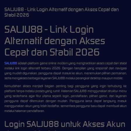
SALJU88 - Link Login Alternatif dengan Akses Cepat dan
Stabil 2026
SALJU88 - Link Login
Alternatif dengan Akses
Cepat dan Stabil 2026
SALJU88
adalah platform game online modern yang menghadirkan akses cepat dan stabil
melalui link login alternatif terbaru 2026. Dengan tampilan yang responsif dan navigasi
yang mudah digunakan, pengguna dapat masuk ke akun, menemukan pilihan permainan,
serta mengakses berbagai layanan SALJU88 melalui perangkat desktop maupun mobile.
Kemudahan akses menjadi bagian penting bagi pengguna yang ingin terhubung ke
platform tanpa melalui proses yang rumit. Halaman SALJU88 menggunakan struktur menu
yang sederhana agar fitur utama seperti login, pendaftaran, pilihan game, dan layanan
pengguna dapat ditemukan dengan mudah. Pengguna lama dapat langsung masuk
menggunakan akun yang telah terdaftar, sementara pengguna baru dapat membuat akun
melalui halaman pendaftaran.
Login SALJU88 untuk Akses Akun