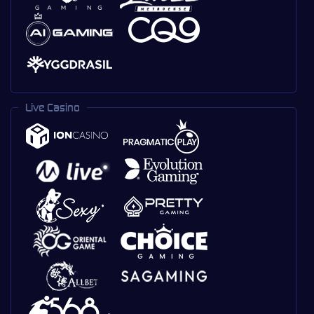
Live Casino