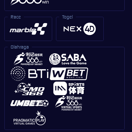
Race
Togel
Olahraga