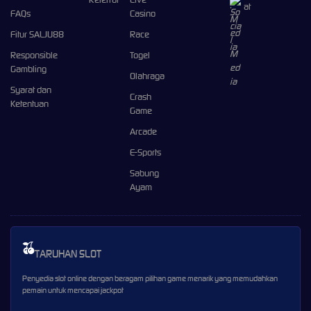
at
FAQs
Casino
Fitur SALJU88
Race
Responsible
Togel
Gambling
Olahraga
Syarat dan
Crash
Ketentuan
Game
Arcade
E-Sports
Sabung
Ayam
TARUHAN SLOT
Penyedia slot online dengan beragam pilihan game menarik yang memudahkan
pemain untuk mencapai jackpot