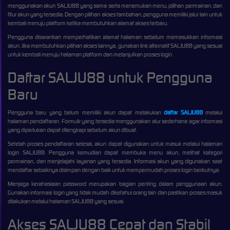
menggunakan akun SALJU88 yang sama serta menemukan menu, pilihan permainan, dan
fitur akun yang tersedia. Dengan pilihan akses tambahan, pengguna memiliki jalur lain untuk
kembali menuju platform ketika membutuhkan alamat akses terbaru.
Pengguna disarankan memperhatikan alamat halaman sebelum memasukkan informasi
akun. Jika membutuhkan pilihan akses lainnya, gunakan link alternatif SALJU88 yang sesuai
untuk kembali menuju halaman platform dan melanjutkan proses login.
Daftar SALJU88 untuk Pengguna
Baru
Pengguna baru yang belum memiliki akun dapat melakukan
daftar SALJU88
melalui
halaman pendaftaran. Formulir yang tersedia menggunakan alur sederhana agar informasi
yang diperlukan dapat dilengkapi sebelum akun dibuat.
Setelah proses pendaftaran selesai, akun dapat digunakan untuk masuk melalui halaman
login SALJU88. Pengguna kemudian dapat membuka menu akun, melihat kategori
permainan, dan menjelajahi layanan yang tersedia. Informasi akun yang digunakan saat
mendaftar sebaiknya disimpan dengan baik untuk mempermudah proses login berikutnya.
Menjaga kerahasiaan password merupakan bagian penting dalam penggunaan akun.
Gunakan informasi login yang tidak mudah diketahui orang lain dan pastikan proses masuk
dilakukan melalui halaman SALJU88 yang sesuai.
Akses SALJU88 Cepat dan Stabil