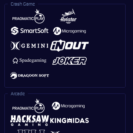
Crash Game
Arcade