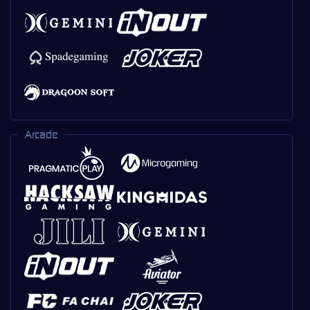
Arcade