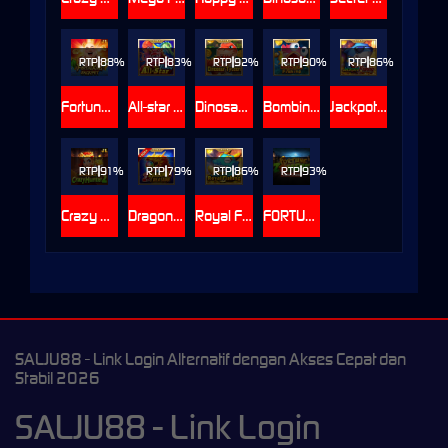
RTP
88%
RTP
83%
RTP
92%
RTP
90%
RTP
86%
Fortune King Jackpot
All-star Fishing
Dinosaur Tycoon
Bombing Fishing
Jackpot Fishing
RTP
91%
RTP
79%
RTP
86%
RTP
93%
Crazy Hunter 2
Dragon Treasure
Royal Fishing
FORTUNE ZOMBIE
SALJU88 - Link Login Alternatif dengan Akses Cepat dan
Stabil 2026
SALJU88 - Link Login