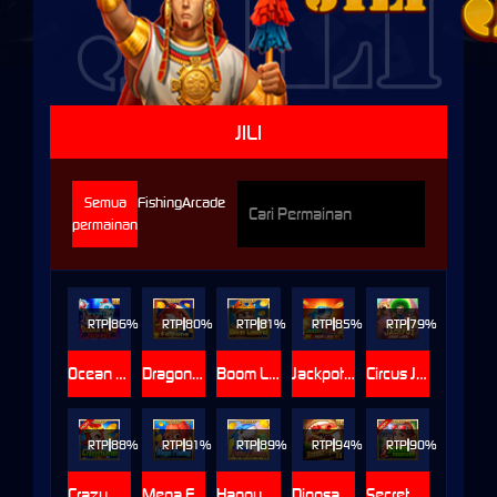
JILI
Semua
Fishing
Arcade
permainan
RTP
86%
RTP
80%
RTP
81%
RTP
85%
RTP
79%
Ocean King Jackpot
Dragon Fortune
Boom Legend
Jackpot Fishing 2
Circus Jackpot
RTP
88%
RTP
91%
RTP
89%
RTP
94%
RTP
90%
Crazy Hunter
Mega Fishing
Happy Fishing
Dinosaur Tycoon II
Secret Treasure