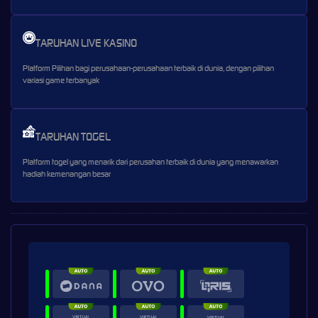
TARUHAN LIVE KASINO
Platform Pilihan bagi perusahaan-perusahaan terbaik di dunia, dengan pilihan
variasi game terbanyak
TARUHAN TOGEL
Platform togel yang menarik dari perusahan terbaik di dunia yang menawarkan
hadiah kemenangan besar