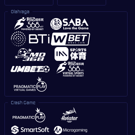
Olahraga
Crash Game