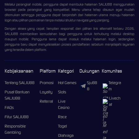
Melalui perangkat mobile, pengguna dapat membuka halaman SALJU88 menggunakan
browser pada perangkat yang kompatibel. Menu utama tetap disusun agar mudah
ditemukan sehingga pengguna dapat berpindah dari halaman utama menuju halaman
login atau pilihan permainan tanpa melalui struktur navigasi yang panjang.
Dengan akses yang cepat, tampilan responsif, dan pilihan link alternatif terbaru 2026,
SALJU88 memberikan kemudahan bagi pengguna untuk terhubung melalui desktop
maupun mobile. Pengguna lama dapat masuk melalui halaman login, sedangkan
pengguna baru dapat menyelesaikan proses pendaftaran sebelum menjelajahi layanan
yang tersedia dalam platform.
Kebijaksanaan
Platform
Kategori
Dukungan
Komunitas
Tentang SALJU88
Promosi
Hot Games
Sju88
Telegra
8
m
Pusat Bantuan
Loyalty
Slots
SALJU88
Livech
Referral
Live
at
FAQs
Casino
Fitur SALJU88
Race
Responsible
Togel
Gambling
Olahraga