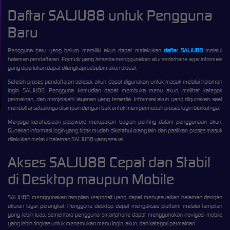
Daftar SALJU88 untuk Pengguna
Baru
Pengguna baru yang belum memiliki akun dapat melakukan
daftar SALJU88
melalui
halaman pendaftaran. Formulir yang tersedia menggunakan alur sederhana agar informasi
yang diperlukan dapat dilengkapi sebelum akun dibuat.
Setelah proses pendaftaran selesai, akun dapat digunakan untuk masuk melalui halaman
login SALJU88. Pengguna kemudian dapat membuka menu akun, melihat kategori
permainan, dan menjelajahi layanan yang tersedia. Informasi akun yang digunakan saat
mendaftar sebaiknya disimpan dengan baik untuk mempermudah proses login berikutnya.
Menjaga kerahasiaan password merupakan bagian penting dalam penggunaan akun.
Gunakan informasi login yang tidak mudah diketahui orang lain dan pastikan proses masuk
dilakukan melalui halaman SALJU88 yang sesuai.
Akses SALJU88 Cepat dan Stabil
di Desktop maupun Mobile
SALJU88 menggunakan tampilan responsif yang dapat menyesuaikan halaman dengan
ukuran layar perangkat. Pengguna desktop dapat mengakses platform melalui tampilan
yang lebih luas, sementara pengguna smartphone dapat menggunakan navigasi mobile
yang lebih ringkas untuk menemukan menu login, akun, dan kategori permainan.